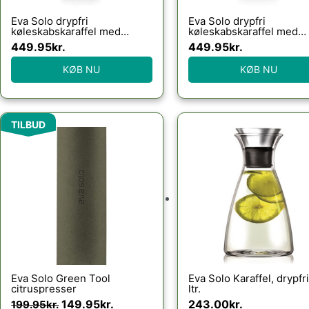
Eva Solo drypfri
Eva Solo drypfri
køleskabskaraffel med
køleskabskaraffel med
vippelåg 1,0 l – Woven black :
vippelåg 1,0 l – Woven d
449.95
kr.
449.95
kr.
Erling Christensen Møbler
grey : Erling Christense
Møbler
KØB NU
KØB NU
Den
Den
TILBUD
oprindelige
aktuelle
pris
pris
var:
er:
199.95kr..
149.95kr..
Eva Solo Green Tool
Eva Solo Karaffel, drypfri
citruspresser
ltr.
149.95
kr.
243.00
kr.
199.95
kr.