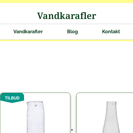
Vandkarafler
Vandkarafler
Blog
Kontakt
Den
Den
TILBUD
oprindelige
aktuelle
pris
pris
var:
er:
149.00kr..
129.00kr..