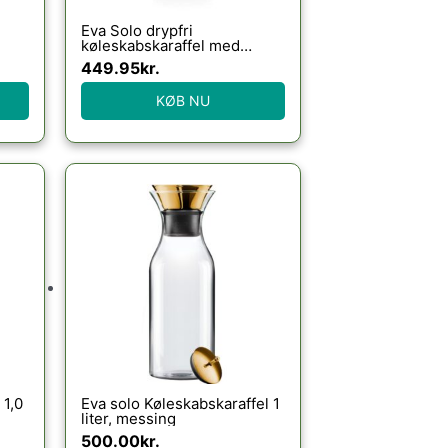
Eva Solo drypfri
køleskabskaraffel med
ark
vippelåg 1,0 l – Woven light
449.95
kr.
n
grey : Erling Christensen
Møbler
KØB NU
 1,0
Eva solo Køleskabskaraffel 1
liter, messing
500.00
kr.