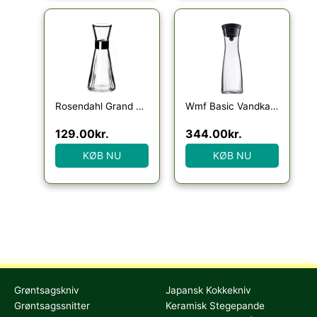
Rosendahl Grand Cru Vandkaraffel
Wmf Basic Vandkaraffel 1L
129.00
kr.
344.00
kr.
KØB NU
KØB NU
Grøntsagskniv
Japansk Kokkekniv
Grøntsagssnitter
Keramisk Stegepande