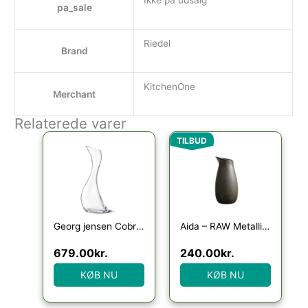
Ikke på udsalg
pa_sale
Riedel
Brand
KitchenOne
Merchant
Relaterede varer
Den oprindelige pris var
Den aktuelle p
TILBUD
Georg jensen Cobra Karaffel
Aida – RAW Metallic Brown – vandkaraffel 1 stk
679.00
kr.
240.00
kr.
KØB NU
KØB NU