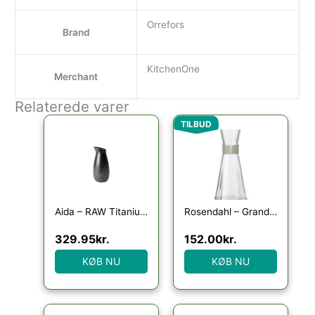
Orrefors
Brand
KitchenOne
Merchant
Relaterede varer
Den oprindelige pris var
Den aktuelle p
TILBUD
Aida – RAW Titanium Black – vandkaraffel 1 stk 1,2 liter
Rosendahl – Grand Cru Vandkaraffel 90 cl sand
329.95
kr.
152.00
kr.
KØB NU
KØB NU