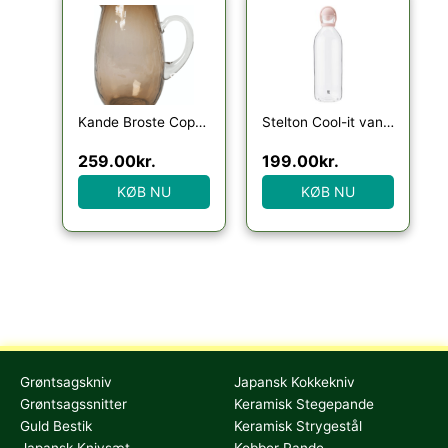
Kande Broste Copenhagen Hammered 2 L glas brun vandkaraffel
Stelton Cool-it vandkaraffel, 1,5 liter, rosa
259.00
kr.
199.00
kr.
KØB NU
KØB NU
Grøntsagskniv
Japansk Kokkekniv
Grøntsagssnitter
Keramisk Stegepande
Guld Bestik
Keramisk Strygestål