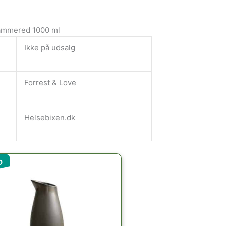
Hammered 1000 ml
Ikke på udsalg
Forrest & Love
Helsebixen.dk
Den
Den
D
oprindelige
aktuelle
pris
pris
var:
er:
329.95kr..
240.00kr..