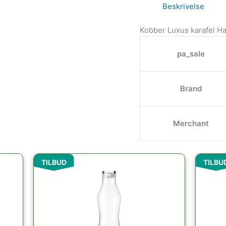
Beskrivelse
Kobber Luxus karafel 
pa_sale
Brand
Merchant
Den
Den
TILBUD
TILBU
oprindelige
aktuelle
pris
pris
var:
er:
329.95kr..
229.00kr..