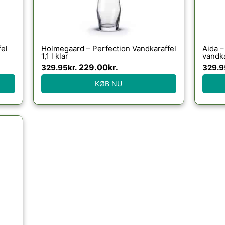
fel
Holmegaard – Perfection Vandkaraffel
Aida –
1,1 l klar
vandka
229.00
kr.
329.95
kr.
329.9
KØB NU