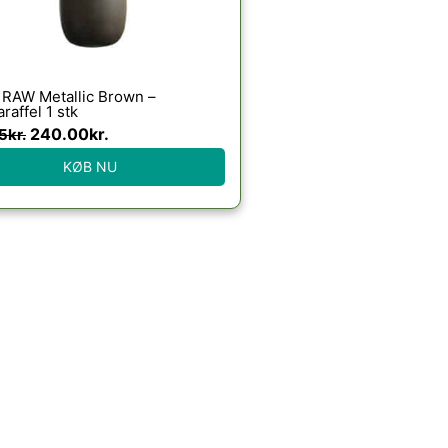
 RAW Metallic Brown –
raffel 1 stk
240.00
kr.
5
kr.
KØB NU