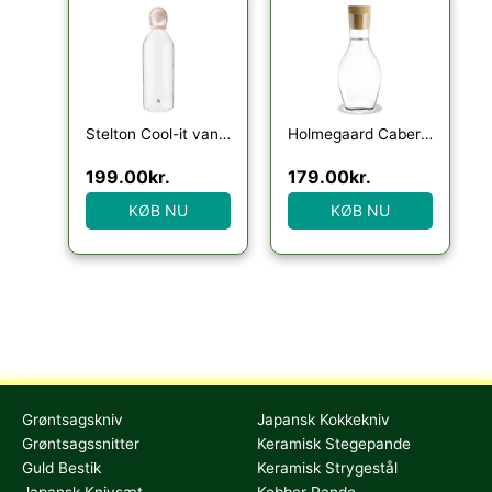
Stelton Cool-it vandkaraffel, 1,5 liter, rosa
Holmegaard Cabernet vandkaraffel
199.00
kr.
179.00
kr.
KØB NU
KØB NU
Grøntsagskniv
Japansk Kokkekniv
Grøntsagssnitter
Keramisk Stegepande
Guld Bestik
Keramisk Strygestål