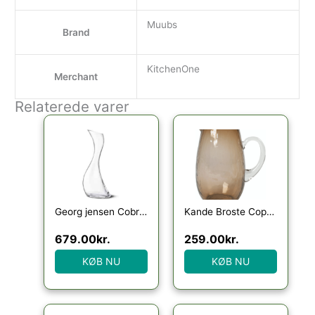
Muubs
Brand
KitchenOne
Merchant
Relaterede varer
Georg jensen Cobra Karaffel
Kande Broste Copenhagen Hammered 2 L glas brun vandkaraffel
679.00
kr.
259.00
kr.
KØB NU
KØB NU