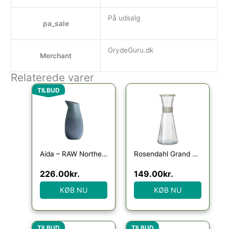
På udsalg
pa_sale
GrydeGuru.dk
Merchant
Relaterede varer
Den oprindelige pris var: 329.95kr..
Den aktuelle pris er: 226.00kr..
TILBUD
Aida – RAW Northern Green – vandkaraffel 1 stk
Rosendahl Grand Cru vandkaraffel 0,9 liter, sand
226.00
kr.
149.00
kr.
KØB NU
KØB NU
Den oprindelige pris var: 329.95kr..
Den aktuelle pris er: 240.00kr..
Den oprindelige pris var
Den aktuelle p
TILBUD
TILBUD