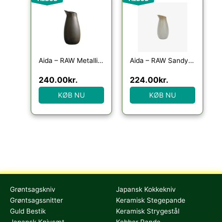
Aida – RAW Metallic Brown – vandkaraffel 1 stk
Aida – RAW Sandy Beige – vandkaraffel
240.00
kr.
224.00
kr.
KØB NU
KØB NU
Grøntsagskniv
Japansk Kokkekniv
Grøntsagssnitter
Keramisk Stegepande
Guld Bestik
Keramisk Strygestål