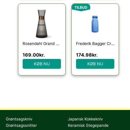
Den oprindelige pris va
Den aktuelle p
TILBUD
Rosendahl Grand Cru Nouveau karaffel 1 liter, røgfarvet
Frederik Bagger Crispy bottle small – Blue : Erling Christensen Møbler
169.00
kr.
174.98
kr.
KØB NU
KØB NU
Grøntsagskniv
Japansk Kokkekniv
Grøntsagssnitter
Keramisk Stegepande