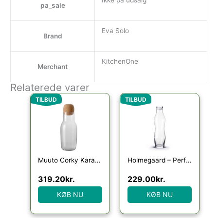
Ikke på udsalg
pa_sale
Eva Solo
Brand
KitchenOne
Merchant
Relaterede varer
Den oprindelige pris var: 399.00kr..
Den aktuelle pris er: 319.20kr..
Den oprindelige pris var
Den aktuelle p
TILBUD
TILBUD
Muuto Corky Karaffel – Clear
Holmegaard – Perfection Vandkaraffel 1,1 l klar
319.20
kr.
229.00
kr.
KØB NU
KØB NU