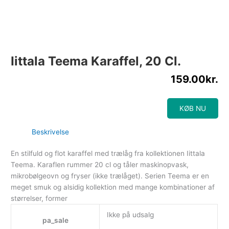
Iittala Teema Karaffel, 20 Cl.
159.00
kr.
KØB NU
Beskrivelse
En stilfuld og flot karaffel med trælåg fra kollektionen Iittala
Teema. Karaflen rummer 20 cl og tåler maskinopvask,
mikrobølgeovn og fryser (ikke trælåget). Serien Teema er en
meget smuk og alsidig kollektion med mange kombinationer af
størrelser, former
Ikke på udsalg
pa_sale