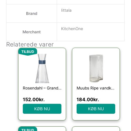
Iittala
Brand
KitchenOne
Merchant
Relaterede varer
Den oprindelige pris var: 249.95kr..
Den aktuelle pris er: 152.00kr..
TILBUD
Rosendahl – Grand Cru Vandkaraffel 90 cl ocean blue
Muubs Ripe vandkaraffel
152.00
kr.
184.00
kr.
KØB NU
KØB NU
Den oprindelige pris var: 329.95kr..
Den aktuelle pris er: 256.00kr..
TILBUD