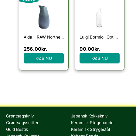
Aida – RAW Northern Green – vandkaraffel 1 stk
Luigi Bormioli Optima Water carafe 26 cm 75 cl Clear
256.00
kr.
90.00
kr.
KØB NU
KØB NU
Grøntsagskniv
Japansk Kokkekniv
Grøntsagssnitter
Keramisk Stegepande
Guld Bestik
Keramisk Strygestål