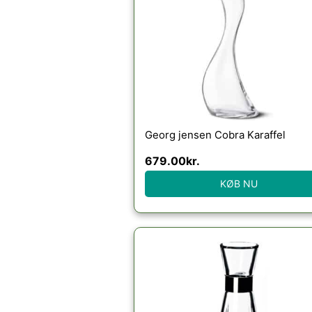
Georg jensen Cobra Karaffel
679.00
kr.
KØB NU