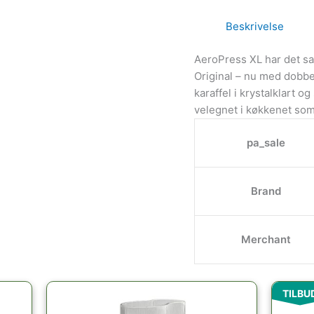
Beskrivelse
AeroPress XL har det 
Original – nu med dobbel
karaffel i krystalklart o
velegnet i køkkenet so
pa_sale
Brand
Merchant
TILBU