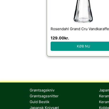
Rosendahl Grand Cru Vandkaraffe
129.00
kr.
KØB NU
Grøntsagskniv
Japan
Grøntsagssnitter
Keram
Guld Bestik
Keram
Japansk Knivsæt
Kobb