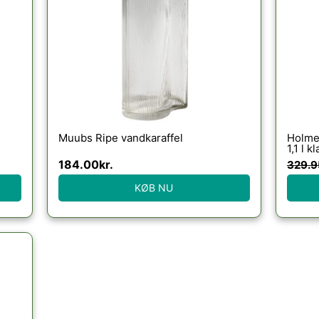
Muubs Ripe vandkaraffel
Holmeg
1,1 l kl
184.00
kr.
329.9
KØB NU