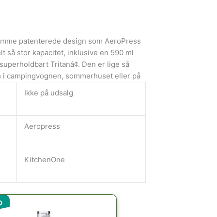
samme patenterede design som AeroPress
t så stor kapacitet, inklusive en 590 ml
g superholdbart Tritanâ¢. Den er lige så
m i campingvognen, sommerhuset eller på
Ikke på udsalg
Aeropress
KitchenOne
Den
Den
D
oprindelige
aktuelle