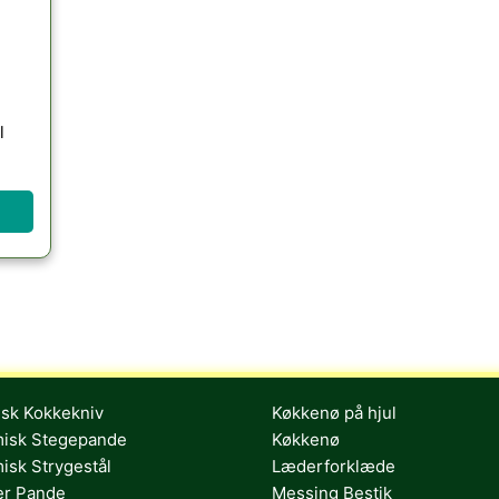
l
sk Kokkekniv
Køkkenø på hjul
isk Stegepande
Køkkenø
isk Strygestål
Læderforklæde
er Pande
Messing Bestik