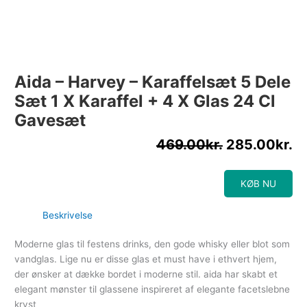
Aida – Harvey – Karaffelsæt 5 Dele
Sæt 1 X Karaffel + 4 X Glas 24 Cl
Gavesæt
469.00
kr.
285.00
kr.
KØB NU
Beskrivelse
Moderne glas til festens drinks, den gode whisky eller blot som
vandglas. Lige nu er disse glas et must have i ethvert hjem,
der ønsker at dække bordet i moderne stil. aida har skabt et
elegant mønster til glassene inspireret af elegante facetslebne
kryst