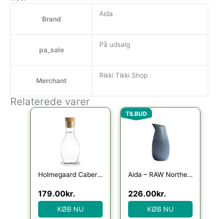
Aida
Brand
På udsalg
pa_sale
Rikki Tikki Shop
Merchant
Relaterede varer
Den oprindelige pris var
Den aktuelle p
TILBUD
Holmegaard Cabernet vandkaraffel
Aida – RAW Northern Green – vandkaraffel 1 stk
179.00
kr.
226.00
kr.
KØB NU
KØB NU