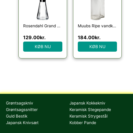
Rosendahl Grand Cru Vandkaraffel
Muubs Ripe vandkaraffel
129.00
kr.
184.00
kr.
KØB NU
KØB NU
Grøntsagskniv
Japansk Kokkekniv
Grøntsagssnitter
Keramisk Stegepande
Guld Bestik
Keramisk Strygestål
Japansk Knivsæt
Kobber Pande