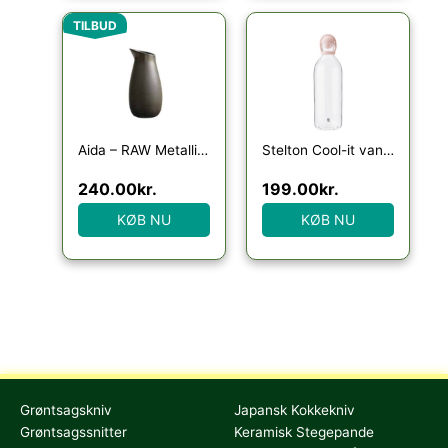
Den oprindelige pris var: 329.95kr..
Den aktuelle pris er: 240.00kr..
TILBUD
Aida – RAW Metallic Brown – vandkaraffel 1 stk
Stelton Cool-it vandkaraffel, 1,5 liter, rosa
240.00
kr.
199.00
kr.
KØB NU
KØB NU
Grøntsagskniv
Japansk Kokkekniv
Grøntsagssnitter
Keramisk Stegepande