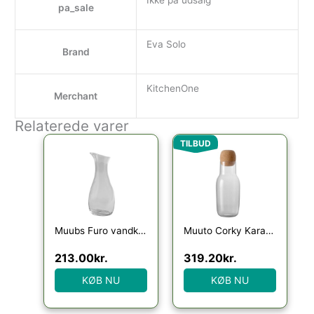
Ikke på udsalg
pa_sale
Eva Solo
Brand
KitchenOne
Merchant
Relaterede varer
Den oprindelige pris va
Den aktuelle p
TILBUD
Muubs Furo vandkaraffel
Muuto Corky Karaffel – Clear
213.00
kr.
319.20
kr.
KØB NU
KØB NU